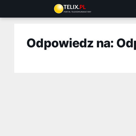
Przejdź
do
treści
Odpowiedz na: Od