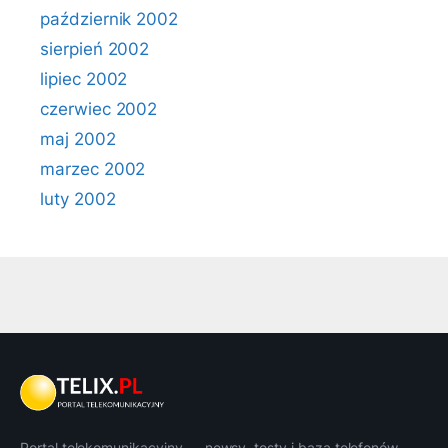
październik 2002
sierpień 2002
lipiec 2002
czerwiec 2002
maj 2002
marzec 2002
luty 2002
Portal telekomunikacyjny — newsy, testy i baza telefonów.