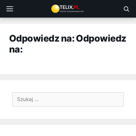
Przejdź
do
treści
Odpowiedz na: Odpowiedz
na:
Szukaj: