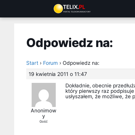
Przejdź
do
treści
Odpowiedz na:
Start
›
Forum
›
Odpowiedz na:
19 kwietnia 2011 o 11:47
Dokładnie, obecnie przedłuża
który pierwszy raz podpisu
usłyszałem, że możliwe, że 
Anonimow
y
Gość