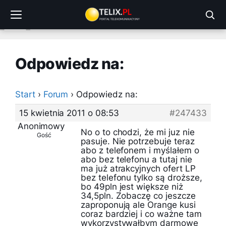
Przejdź
do
treści
Odpowiedz na:
Start
›
Forum
›
Odpowiedz na:
15 kwietnia 2011 o 08:53
#247433
Anonimowy
No o to chodzi, że mi juz nie
Gość
pasuje. Nie potrzebuje teraz
abo z telefonem i myślałem o
abo bez telefonu a tutaj nie
ma już atrakcyjnych ofert LP
bez telefonu tylko są droższe,
bo 49pln jest większe niż
34,5pln. Zobaczę co jeszcze
zaproponują ale Orange kusi
coraz bardziej i co ważne tam
wykorzystywałbym darmowe