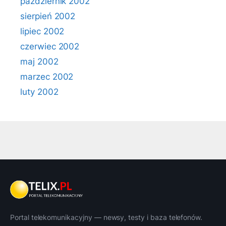
październik 2002
sierpień 2002
lipiec 2002
czerwiec 2002
maj 2002
marzec 2002
luty 2002
Portal telekomunikacyjny — newsy, testy i baza telefonów.