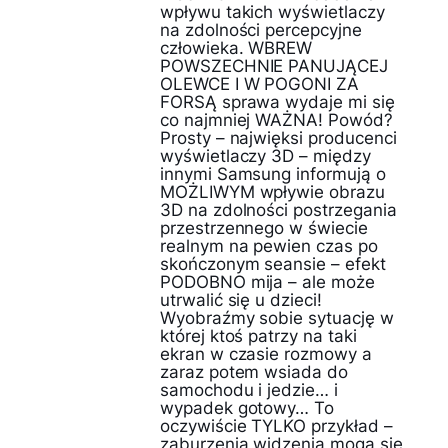
wpływu takich wyświetlaczy
na zdolności percepcyjne
człowieka. WBREW
POWSZECHNIE PANUJĄCEJ
OLEWCE I W POGONI ZA
FORSĄ sprawa wydaje mi się
co najmniej WAŻNA! Powód?
Prosty – najwięksi producenci
wyświetlaczy 3D – między
innymi Samsung informują o
MOŻLIWYM wpływie obrazu
3D na zdolności postrzegania
przestrzennego w świecie
realnym na pewien czas po
skończonym seansie – efekt
PODOBNO mija – ale może
utrwalić się u dzieci!
Wyobraźmy sobie sytuację w
której ktoś patrzy na taki
ekran w czasie rozmowy a
zaraz potem wsiada do
samochodu i jedzie… i
wypadek gotowy… To
oczywiście TYLKO przykład –
zaburzenia widzenia mogą się