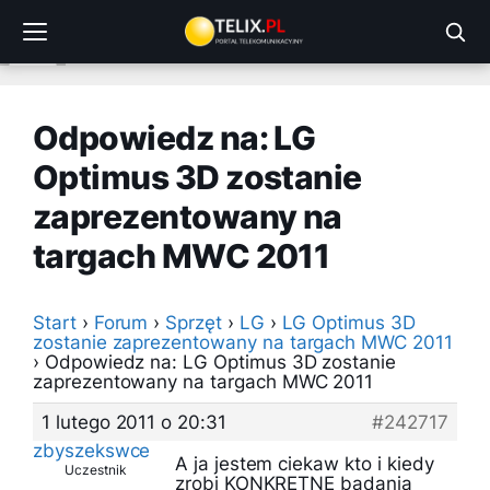
Przejdź
do
treści
Odpowiedz na: LG
Optimus 3D zostanie
zaprezentowany na
targach MWC 2011
Start
›
Forum
›
Sprzęt
›
LG
›
LG Optimus 3D
zostanie zaprezentowany na targach MWC 2011
›
Odpowiedz na: LG Optimus 3D zostanie
zaprezentowany na targach MWC 2011
1 lutego 2011 o 20:31
#242717
zbyszekswce
A ja jestem ciekaw kto i kiedy
Uczestnik
zrobi KONKRETNE badania