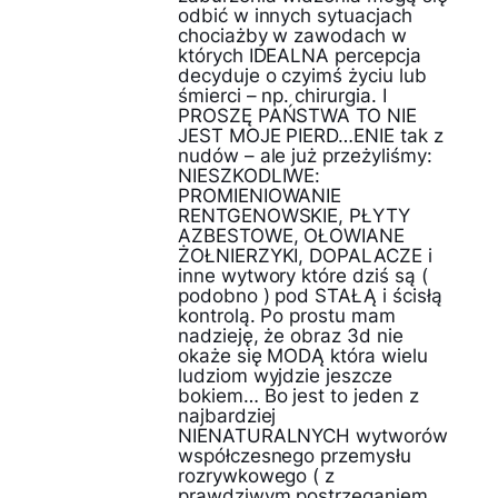
odbić w innych sytuacjach
chociażby w zawodach w
których IDEALNA percepcja
decyduje o czyimś życiu lub
śmierci – np. chirurgia. I
PROSZĘ PAŃSTWA TO NIE
JEST MOJE PIERD…ENIE tak z
nudów – ale już przeżyliśmy:
NIESZKODLIWE:
PROMIENIOWANIE
RENTGENOWSKIE, PŁYTY
AZBESTOWE, OŁOWIANE
ŻOŁNIERZYKI, DOPALACZE i
inne wytwory które dziś są (
podobno ) pod STAŁĄ i ścisłą
kontrolą. Po prostu mam
nadzieję, że obraz 3d nie
okaże się MODĄ która wielu
ludziom wyjdzie jeszcze
bokiem… Bo jest to jeden z
najbardziej
NIENATURALNYCH wytworów
współczesnego przemysłu
rozrywkowego ( z
prawdziwym postrzeganiem