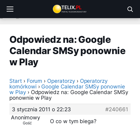
Przejdź
do
treści
Odpowiedz na: Google
Calendar SMSy ponownie
w Play
Start
›
Forum
›
Operatorzy
›
Operatorzy
komórkowi
›
Google Calendar SMSy ponownie
w Play
›
Odpowiedz na: Google Calendar SMSy
ponownie w Play
3 stycznia 2011 o 22:23
#240661
Anonimowy
O co w tym biega?
Gość