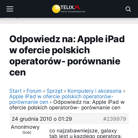
Przejdź
do
treści
Odpowiedz na: Apple iPad
w ofercie polskich
operatorów- porównanie
cen
Start
›
Forum
›
Sprzęt
›
Komputery i akcesoria
›
Apple iPad w ofercie polskich operatorów-
porównanie cen
›
Odpowiedz na: Apple iPad w
ofercie polskich operatorów- porównanie cen
24 grudnia 2010 o 01:29
#239979
Anonimowy
co najzabawniejsze, galaxy
Gość
tab jest u kazdego operatora,