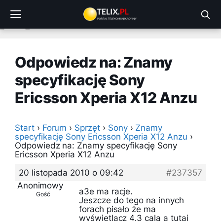
Przejdź
do
treści
Odpowiedz na: Znamy
specyfikację Sony
Ericsson Xperia X12 Anzu
Start
›
Forum
›
Sprzęt
›
Sony
›
Znamy
specyfikację Sony Ericsson Xperia X12 Anzu
›
Odpowiedz na: Znamy specyfikację Sony
Ericsson Xperia X12 Anzu
20 listopada 2010 o 09:42
#237357
Anonimowy
a3e ma racje.
Gość
Jeszcze do tego na innych
forach pisało że ma
wyświetlacz 4,3 cala a tutaj