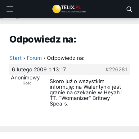
Przejdź
do
treści
Odpowiedz na:
Start
›
Forum
›
Odpowiedz na:
6 lutego 2009 o 13:17
#226281
Anonimowy
Skoro już o wszystkim
Gość
informuję: na Walentynki jest
granie na czekanie w Heyah i
TT. "Womanizer" Britney
Spears.