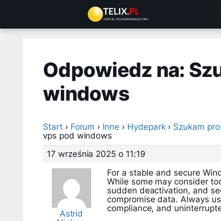
Przejdź
do
treści
Odpowiedz na: Sz
windows
Start
›
Forum
›
Inne
›
Hydepark
›
Szukam pro
vps pod windows
17 września 2025 o 11:19
For a stable and secure Win
While some may consider tool
sudden deactivation, and sec
compromise data. Always use
compliance, and uninterrupte
Astrid