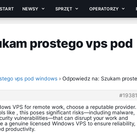
START
NEWSY
SPRZĘT
OPERATORZY
ukam prostego vps pod
stego vps pod windows
›
Odpowiedz na: Szukam prost
#1938
dows VPS for remote work, choose a reputable provider.
s like , this poses significant risks—including malware,
urity vulnerabilities—that can disrupt your work and
 a genuine licensed Windows VPS to ensure reliability,
d productivity.