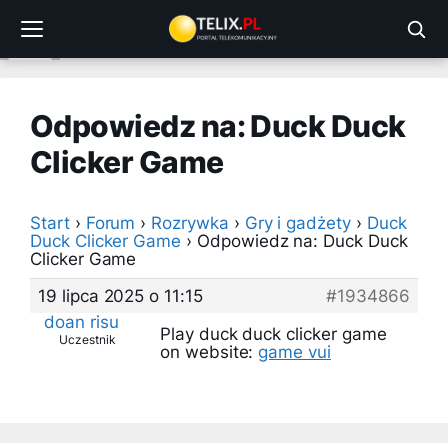
Przejdź
do
treści
Odpowiedz na: Duck Duck
Clicker Game
Start
›
Forum
›
Rozrywka
›
Gry i gadżety
›
Duck
Duck Clicker Game
›
Odpowiedz na: Duck Duck
Clicker Game
19 lipca 2025 o 11:15
#1934866
doan risu
Play duck duck clicker game
Uczestnik
on website:
game vui