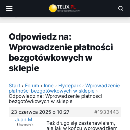
Przejdź
do
treści
Odpowiedz na:
Wprowadzenie płatności
bezgotówkowych w
sklepie
Start
›
Forum
›
Inne
›
Hydepark
›
Wprowadzenie
płatności bezgotówkowych w sklepie
›
Odpowiedz na: Wprowadzenie płatności
bezgotówkowych w sklepie
23 czerwca 2025 o 10:27
#1933443
Juan M
Też długo się zastanawiałem,
Uczestnik
ale jak w końcu wprowadziłem