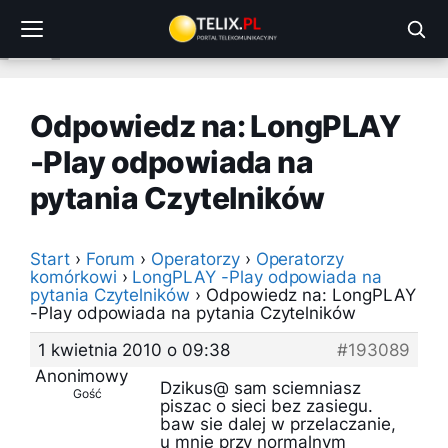
Przejdź
do
treści
Odpowiedz na: LongPLAY
-Play odpowiada na
pytania Czytelników
Start
›
Forum
›
Operatorzy
›
Operatorzy
komórkowi
›
LongPLAY -Play odpowiada na
pytania Czytelników
›
Odpowiedz na: LongPLAY
-Play odpowiada na pytania Czytelników
1 kwietnia 2010 o 09:38
#193089
Anonimowy
Dzikus@ sam sciemniasz
Gość
piszac o sieci bez zasiegu.
baw sie dalej w przelaczanie,
u mnie przy normalnym