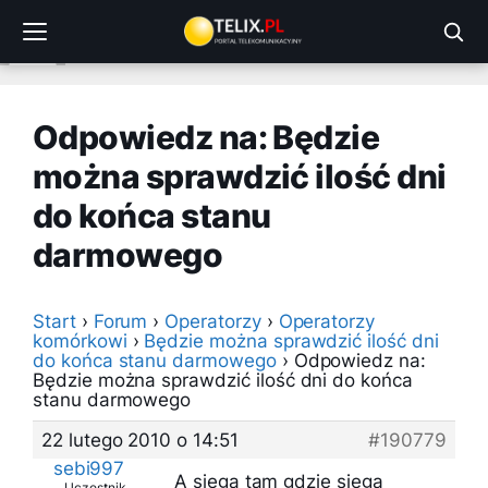
Przejdź
do
treści
Odpowiedz na: Będzie
można sprawdzić ilość dni
do końca stanu
darmowego
Start
›
Forum
›
Operatorzy
›
Operatorzy
komórkowi
›
Będzie można sprawdzić ilość dni
do końca stanu darmowego
›
Odpowiedz na:
Będzie można sprawdzić ilość dni do końca
stanu darmowego
22 lutego 2010 o 14:51
#190779
sebi997
A siega tam gdzie siega
Uczestnik