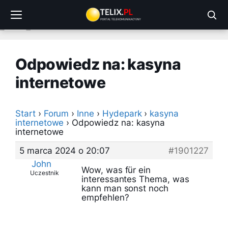
Przejdź
do
treści
Odpowiedz na: kasyna
internetowe
Start
›
Forum
›
Inne
›
Hydepark
›
kasyna
internetowe
›
Odpowiedz na: kasyna
internetowe
5 marca 2024 o 20:07
#1901227
John
Wow, was für ein
Uczestnik
interessantes Thema, was
kann man sonst noch
empfehlen?