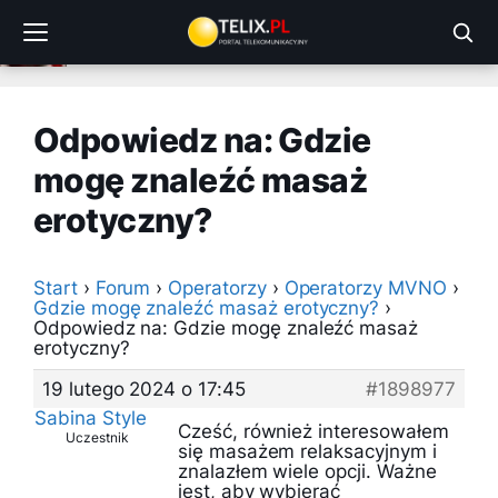
Przejdź
do
treści
Odpowiedz na: Gdzie
mogę znaleźć masaż
erotyczny?
Start
›
Forum
›
Operatorzy
›
Operatorzy MVNO
›
Gdzie mogę znaleźć masaż erotyczny?
›
Odpowiedz na: Gdzie mogę znaleźć masaż
erotyczny?
19 lutego 2024 o 17:45
#1898977
Sabina Style
Cześć, również interesowałem
Uczestnik
się masażem relaksacyjnym i
znalazłem wiele opcji. Ważne
jest, aby wybierać