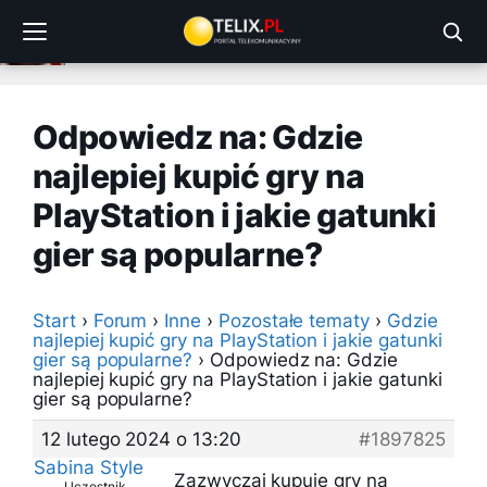
Przejdź
do
treści
Odpowiedz na: Gdzie
najlepiej kupić gry na
PlayStation i jakie gatunki
gier są popularne?
Start
›
Forum
›
Inne
›
Pozostałe tematy
›
Gdzie
najlepiej kupić gry na PlayStation i jakie gatunki
gier są popularne?
›
Odpowiedz na: Gdzie
najlepiej kupić gry na PlayStation i jakie gatunki
gier są popularne?
12 lutego 2024 o 13:20
#1897825
Sabina Style
Zazwyczaj kupuję gry na
Uczestnik