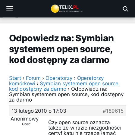
Przejdź
do
treści
Odpowiedz na: Symbian
systemem open source,
kod dostępny za darmo
Start
›
Forum
›
Operatorzy
›
Operatorzy
komórkowi
›
Symbian systemem open source,
kod dostępny za darmo
›
Odpowiedz na:
Symbian systemem open source, kod dostępny
za darmo
13 lutego 2010 o 17:03
#189615
Anonimowy
Czy open source oznacza
Gość
także że w razie niezgodności
certyfikatu nie trzeba łamać