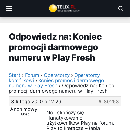
Przejdź
do
treści
Odpowiedz na: Koniec
promocji darmowego
numeru w Play Fresh
Start
›
Forum
›
Operatorzy
›
Operatorzy
komórkowi
›
Koniec promocji darmowego
numeru w Play Fresh
›
Odpowiedz na: Koniec
promocji darmowego numeru w Play Fresh
3 lutego 2010 o 12:29
#189253
Anonimowy
No i skończy się
Gość
"fanatykowanie"
użytkowników Play na forum.
Play to krętacze – łapią