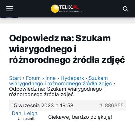
Przejdź
do
treści
Odpowiedz na: Szukam
wiarygodnego i
różnorodnego źródła zdjęć
Start
›
Forum
›
Inne
›
Hydepark
›
Szukam
wiarygodnego i różnorodnego źródła zdjęć
›
Odpowiedz na: Szukam wiarygodnego i
różnorodnego źródła zdjęć
15 września 2023 o 19:58
#1886355
Dani Leigh
Ciekawe, bardzo dziękuję!
Uczestnik