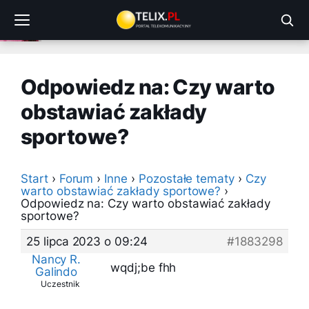
Przejdź
do
treści
Odpowiedz na: Czy warto
obstawiać zakłady
sportowe?
Start
›
Forum
›
Inne
›
Pozostałe tematy
›
Czy
warto obstawiać zakłady sportowe?
›
Odpowiedz na: Czy warto obstawiać zakłady
sportowe?
25 lipca 2023 o 09:24
#1883298
Nancy R.
wqdj;be fhh
Galindo
Uczestnik