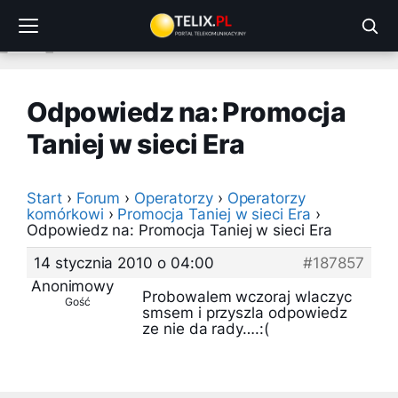
Przejdź
do
treści
Odpowiedz na: Promocja
Taniej w sieci Era
Start
›
Forum
›
Operatorzy
›
Operatorzy
komórkowi
›
Promocja Taniej w sieci Era
›
Odpowiedz na: Promocja Taniej w sieci Era
14 stycznia 2010 o 04:00
#187857
Anonimowy
Probowalem wczoraj wlaczyc
Gość
smsem i przyszla odpowiedz
ze nie da rady….:(