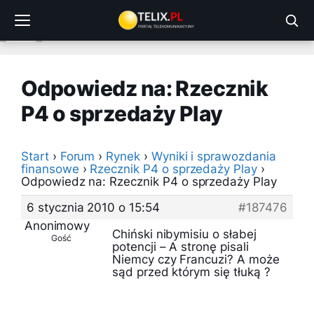
Przejdź
do
treści
Odpowiedz na: Rzecznik
P4 o sprzedaży Play
Start
›
Forum
›
Rynek
›
Wyniki i sprawozdania
finansowe
›
Rzecznik P4 o sprzedaży Play
›
Odpowiedz na: Rzecznik P4 o sprzedaży Play
6 stycznia 2010 o 15:54
#187476
Anonimowy
Chiński nibymisiu o słabej
Gość
potencji – A stronę pisali
Niemcy czy Francuzi? A może
sąd przed którym się tłuką ?