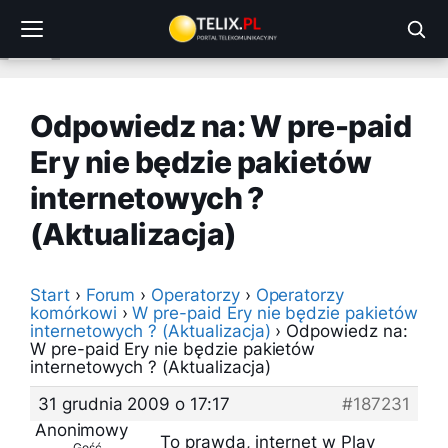
Przejdź
do
treści
Odpowiedz na: W pre-paid
Ery nie będzie pakietów
internetowych ?
(Aktualizacja)
Start
›
Forum
›
Operatorzy
›
Operatorzy
komórkowi
›
W pre-paid Ery nie będzie pakietów
internetowych ? (Aktualizacja)
›
Odpowiedz na:
W pre-paid Ery nie będzie pakietów
internetowych ? (Aktualizacja)
31 grudnia 2009 o 17:17
#187231
Anonimowy
To prawda, internet w Play
Gość