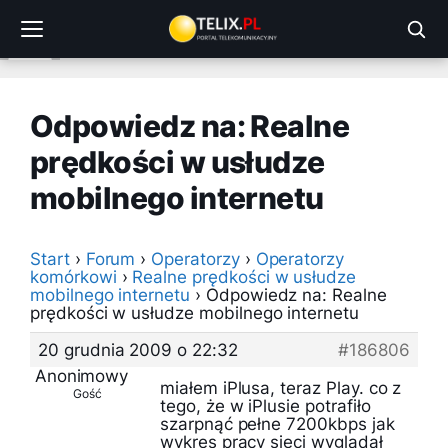
Przejdź
do
treści
Odpowiedz na: Realne
prędkości w usłudze
mobilnego internetu
Start
›
Forum
›
Operatorzy
›
Operatorzy
komórkowi
›
Realne prędkości w usłudze
mobilnego internetu
›
Odpowiedz na: Realne
prędkości w usłudze mobilnego internetu
20 grudnia 2009 o 22:32
#186806
Anonimowy
miałem iPlusa, teraz Play. co z
Gość
tego, że w iPlusie potrafiło
szarpnąć pełne 7200kbps jak
wykres pracy sieci wyglądał