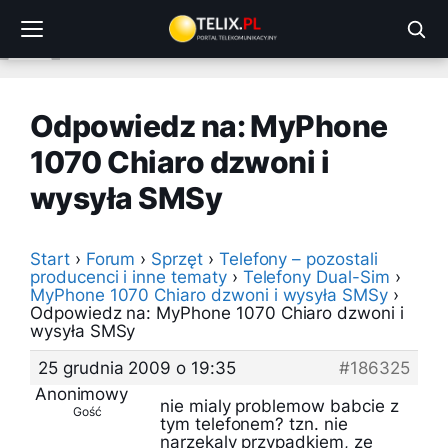
Przejdź
do
treści
Odpowiedz na: MyPhone
1070 Chiaro dzwoni i
wysyła SMSy
Start
›
Forum
›
Sprzęt
›
Telefony – pozostali
producenci i inne tematy
›
Telefony Dual-Sim
›
MyPhone 1070 Chiaro dzwoni i wysyła SMSy
›
Odpowiedz na: MyPhone 1070 Chiaro dzwoni i
wysyła SMSy
25 grudnia 2009 o 19:35
#186325
Anonimowy
nie mialy problemow babcie z
Gość
tym telefonem? tzn. nie
narzekaly przypadkiem, ze