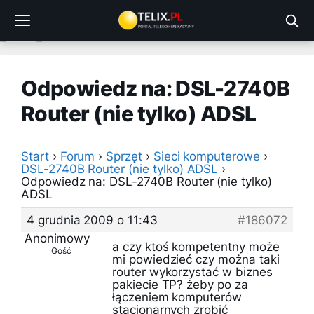
Przejdź
do
treści
Odpowiedz na: DSL-2740B
Router (nie tylko) ADSL
Start
›
Forum
›
Sprzęt
›
Sieci komputerowe
›
DSL-2740B Router (nie tylko) ADSL
›
Odpowiedz na: DSL-2740B Router (nie tylko)
ADSL
4 grudnia 2009 o 11:43
#186072
Anonimowy
a czy ktoś kompetentny może
Gość
mi powiedzieć czy można taki
router wykorzystać w biznes
pakiecie TP? żeby po za
łączeniem komputerów
stacjonarnych zrobić