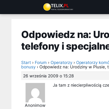
Przejdź
do
treści
Odpowiedz na: Urod
telefony i specjal
Start
›
Forum
›
Operatorzy
›
Operatorzy komó
bonusy
›
Odpowiedz na: Urodziny w Plusie, t
26 września 2009 o 15:28
Ja tam z niecierpliwością cz
Anonimow