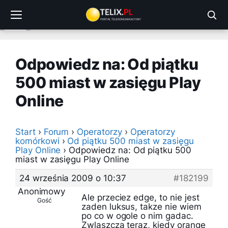
Przejdź
do
treści
Odpowiedz na: Od piątku
500 miast w zasięgu Play
Online
Start
›
Forum
›
Operatorzy
›
Operatorzy
komórkowi
›
Od piątku 500 miast w zasięgu
Play Online
›
Odpowiedz na: Od piątku 500
miast w zasięgu Play Online
24 września 2009 o 10:37
#182199
Anonimowy
Ale przeciez edge, to nie jest
Gość
zaden luksus, takze nie wiem
po co w ogole o nim gadac.
Zwlaszcza teraz, kiedy orange