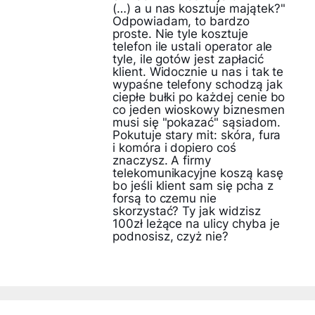
(…) a u nas kosztuje majątek?"
Odpowiadam, to bardzo
proste. Nie tyle kosztuje
telefon ile ustali operator ale
tyle, ile gotów jest zapłacić
klient. Widocznie u nas i tak te
wypaśne telefony schodzą jak
ciepłe bułki po każdej cenie bo
co jeden wioskowy biznesmen
musi się "pokazać" sąsiadom.
Pokutuje stary mit: skóra, fura
i komóra i dopiero coś
znaczysz. A firmy
telekomunikacyjne koszą kasę
bo jeśli klient sam się pcha z
forsą to czemu nie
skorzystać? Ty jak widzisz
100zł leżące na ulicy chyba je
podnosisz, czyż nie?