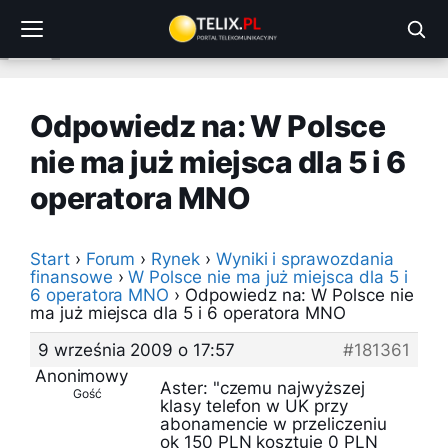
Przejdź
do
treści
Odpowiedz na: W Polsce
nie ma już miejsca dla 5 i 6
operatora MNO
Start
›
Forum
›
Rynek
›
Wyniki i sprawozdania
finansowe
›
W Polsce nie ma już miejsca dla 5 i
6 operatora MNO
›
Odpowiedz na: W Polsce nie
ma już miejsca dla 5 i 6 operatora MNO
9 września 2009 o 17:57
#181361
Anonimowy
Aster: "czemu najwyższej
Gość
klasy telefon w UK przy
abonamencie w przeliczeniu
ok 150 PLN kosztuje 0 PLN