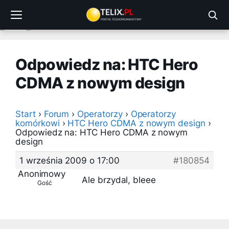
Przejdź
do
treści
Odpowiedz na: HTC Hero
CDMA z nowym design
Start
›
Forum
›
Operatorzy
›
Operatorzy
komórkowi
›
HTC Hero CDMA z nowym design
›
Odpowiedz na: HTC Hero CDMA z nowym
design
1 września 2009 o 17:00
#180854
Anonimowy
Ale brzydal, bleee
Gość