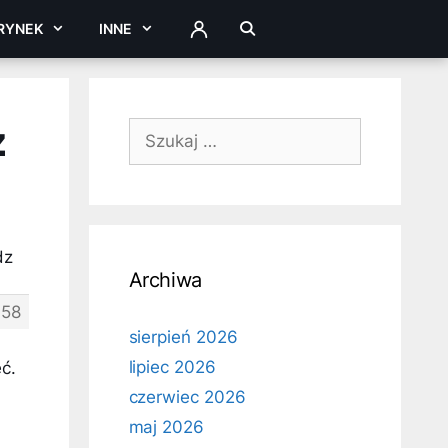
RYNEK
INNE
ZALOGUJ
z
Szukaj:
dz
Archiwa
158
sierpień 2026
lipiec 2026
ć.
czerwiec 2026
maj 2026