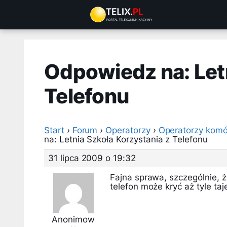
Przejdź
do
treści
Odpowiedz na: Letn
Telefonu
Start
›
Forum
›
Operatorzy
›
Operatorzy komó
na: Letnia Szkoła Korzystania z Telefonu
31 lipca 2009 o 19:32
Fajna sprawa, szczególnie, 
telefon może kryć aż tyle t
Anonimow