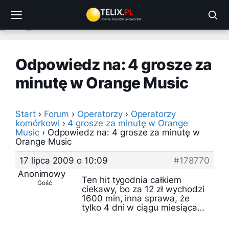
Przejdź
do
treści
Odpowiedz na: 4 grosze za
minutę w Orange Music
Start
›
Forum
›
Operatorzy
›
Operatorzy
komórkowi
›
4 grosze za minutę w Orange
Music
›
Odpowiedz na: 4 grosze za minutę w
Orange Music
17 lipca 2009 o 10:09
#178770
Anonimowy
Ten hit tygodnia całkiem
Gość
ciekawy, bo za 12 zł wychodzi
1600 min, inna sprawa, że
tylko 4 dni w ciągu miesiąca…