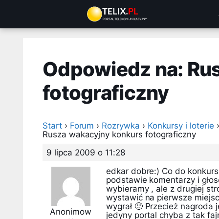
Przejdź
do
treści
Odpowiedz na: Ru
fotograficzny
Start
›
Forum
›
Rozrywka
›
Konkursy i loterie
Rusza wakacyjny konkurs fotograficzny
9 lipca 2009 o 11:28
edkar dobre:) Co do konkurs
podstawie komentarzy i głos
wybieramy , ale z drugiej str
wystawić na pierwsze miejsce
wygrał 🙂 Przecież nagroda 
Anonimow
jedyny portal chyba z tak fa