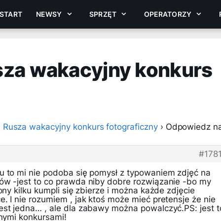
START
NEWSY
SPRZĘT
OPERATORZY
sza wakacyjny konkurs
›
Rusza wakacyjny konkurs fotograficzny
›
Odpowiedz na
#178
u to mi nie podoba się pomysł z typowaniem zdjęć na
ów -jest to co prawda niby dobre rozwiązanie -bo my
ony kilku kumpli się zbierze i można każde zdjęcie
. I nie rozumiem , jak ktoś może mieć pretensje że nie
jest jedna… , ale dla zabawy można powalczyć.PS: jest t
jnymi konkursami!