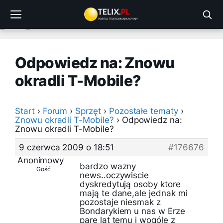
Przejdź
do
treści
Odpowiedz na: Znowu
okradli T-Mobile?
Start
›
Forum
›
Sprzęt
›
Pozostałe tematy
›
Znowu okradli T-Mobile?
›
Odpowiedz na:
Znowu okradli T-Mobile?
9 czerwca 2009 o 18:51
#176676
Anonimowy
bardzo wazny
Gość
news..oczywiscie
dyskredytują osoby ktore
mają te dane,ale jednak mi
pozostaje niesmak z
Bondarykiem u nas w Erze
pare lat temu i wogóle z