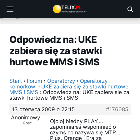
Przejdź
do
treści
Odpowiedz na: UKE
zabiera się za stawki
hurtowe MMS i SMS
Start
›
Forum
›
Operatorzy
›
Operatorzy
komórkowi
›
UKE zabiera się za stawki hurtowe
MMS i SMS
›
Odpowiedz na: UKE zabiera się za
stawki hurtowe MMS i SMS
13 czerwca 2009 o 22:15
#176085
Anonimowy
Ojojoj biedny PLAY….
Gość
zapomniałeś wspomnieć o
czymś co nazywa się MTR….
Plus, Orange i Era za