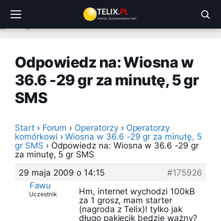
Przejdź
do
treści
Odpowiedz na: Wiosna w
36.6 -29 gr za minutę, 5 gr
SMS
Start
›
Forum
›
Operatorzy
›
Operatorzy
komórkowi
›
Wiosna w 36.6 -29 gr za minutę, 5
gr SMS
›
Odpowiedz na: Wiosna w 36.6 -29 gr
za minutę, 5 gr SMS
29 maja 2009 o 14:15
#175926
Fawu
Hm, internet wychodzi 100kB
Uczestnik
za 1 grosz, mam starter
(nagroda z Telix)! tylko jak
długo pakiecik będzie ważny?