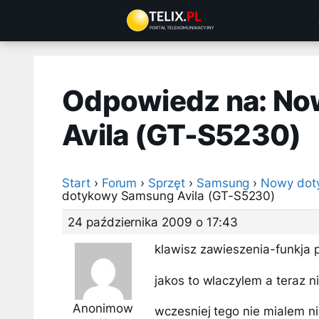
Przejdź
do
treści
Odpowiedz na: N
Avila (GT-S5230)
Start
›
Forum
›
Sprzęt
›
Samsung
›
Nowy dot
dotykowy Samsung Avila (GT-S5230)
24 października 2009 o 17:43
klawisz zawieszenia-funkja
jakos to wlaczylem a teraz n
Anonimow
wczesniej tego nie mialem nie