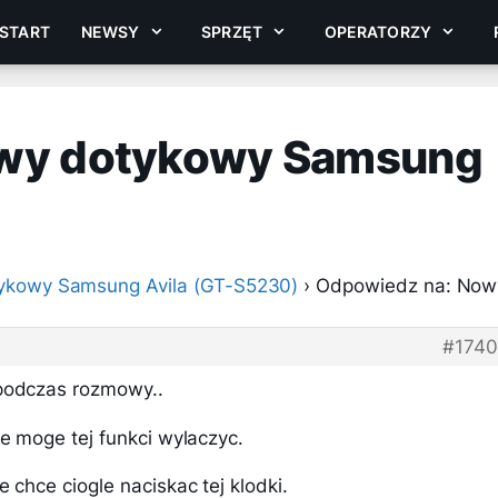
START
NEWSY
SPRZĘT
OPERATORZY
owy dotykowy Samsung
ykowy Samsung Avila (GT-S5230)
›
Odpowiedz na: Now
#174
 podczas rozmowy..
ie moge tej funkci wylaczyc.
 chce ciogle naciskac tej klodki.