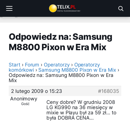
Przejdź
do
treści
Odpowiedz na: Samsung
M8800 Pixon w Era Mix
Start
›
Forum
›
Operatorzy
›
Operatorzy
komórkowi
›
Samsung M8800 Pixon w Era Mix
›
Odpowiedz na: Samsung M8800 Pixon w Era
Mix
2 lutego 2009 o 15:23
#168035
Anonimowy
Ceny dobre? W grudniu 2008
Gość
LG KG990 na 36 miesięcy w
mixie w Playu był za 59 zł… to
była DOBRA CENA…