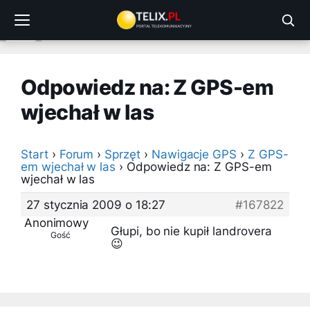
Przejdź
do
treści
Odpowiedz na: Z GPS-em
wjechał w las
Start
›
Forum
›
Sprzęt
›
Nawigacje GPS
›
Z GPS-
em wjechał w las
›
Odpowiedz na: Z GPS-em
wjechał w las
27 stycznia 2009 o 18:27
#167822
Anonimowy
Głupi, bo nie kupił landrovera
Gość
😉