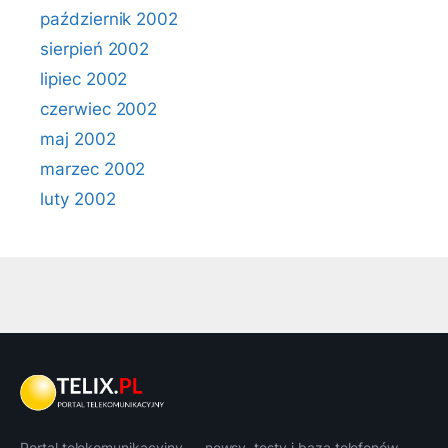
październik 2002
sierpień 2002
lipiec 2002
czerwiec 2002
maj 2002
marzec 2002
luty 2002
Portal telekomunikacyjny — newsy, testy i baza telefonów.