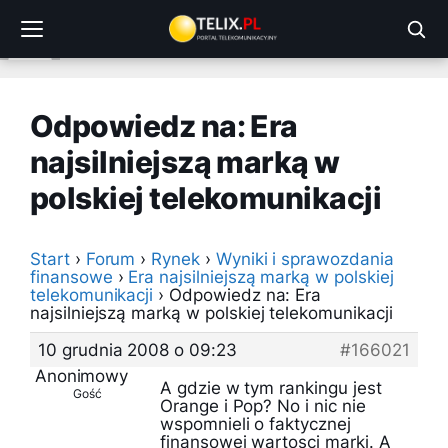
Przejdź
do
treści
Odpowiedz na: Era
najsilniejszą marką w
polskiej telekomunikacji
Start
›
Forum
›
Rynek
›
Wyniki i sprawozdania
finansowe
›
Era najsilniejszą marką w polskiej
telekomunikacji
›
Odpowiedz na: Era
najsilniejszą marką w polskiej telekomunikacji
10 grudnia 2008 o 09:23
#166021
Anonimowy
A gdzie w tym rankingu jest
Gość
Orange i Pop? No i nic nie
wspomnieli o faktycznej
finansowej wartosci marki. A