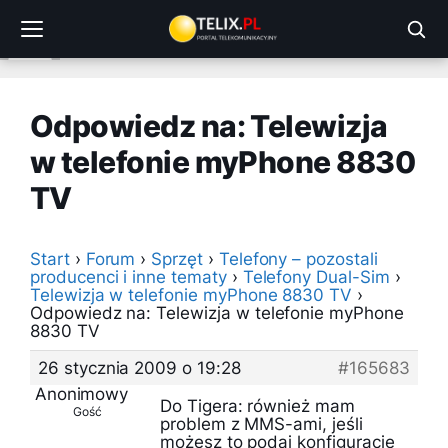
Przejdź
do
treści
Odpowiedz na: Telewizja
w telefonie myPhone 8830
TV
Start
›
Forum
›
Sprzęt
›
Telefony – pozostali
producenci i inne tematy
›
Telefony Dual-Sim
›
Telewizja w telefonie myPhone 8830 TV
›
Odpowiedz na: Telewizja w telefonie myPhone
8830 TV
26 stycznia 2009 o 19:28
#165683
Anonimowy
Do Tigera: również mam
Gość
problem z MMS-ami, jeśli
możesz to podaj konfigurację