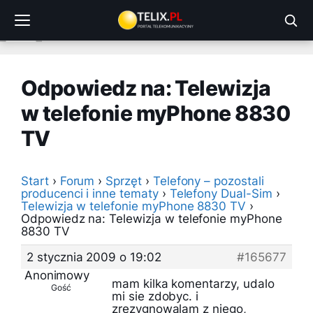
Przejdź
do
treści
Odpowiedz na: Telewizja
w telefonie myPhone 8830
TV
Start
›
Forum
›
Sprzęt
›
Telefony – pozostali
producenci i inne tematy
›
Telefony Dual-Sim
›
Telewizja w telefonie myPhone 8830 TV
›
Odpowiedz na: Telewizja w telefonie myPhone
8830 TV
2 stycznia 2009 o 19:02
#165677
Anonimowy
mam kilka komentarzy, udalo
Gość
mi sie zdobyc. i
zrezygnowalam z niego,