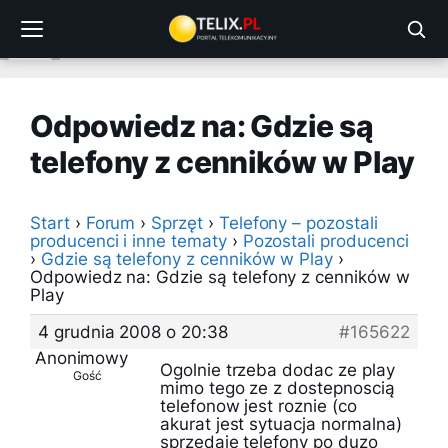
Przejdź
do
treści
Odpowiedz na: Gdzie są
telefony z cenników w Play
Start
›
Forum
›
Sprzęt
›
Telefony – pozostali
producenci i inne tematy
›
Pozostali producenci
›
Gdzie są telefony z cenników w Play
›
Odpowiedz na: Gdzie są telefony z cenników w
Play
4 grudnia 2008 o 20:38
#165622
Anonimowy
Ogolnie trzeba dodac ze play
Gość
mimo tego ze z dostepnoscią
telefonow jest roznie (co
akurat jest sytuacja normalna)
sprzedaje telefony po duzo