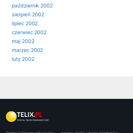
październik 2002
sierpień 2002
lipiec 2002
czerwiec 2002
maj 2002
marzec 2002
luty 2002
Portal telekomunikacyjny — newsy, testy i baza telefonów.