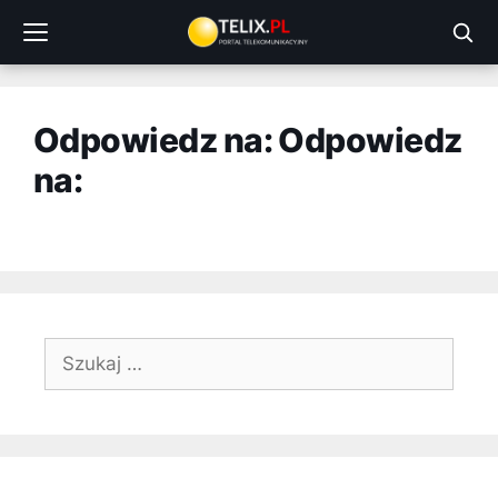
Przejdź
do
treści
Odpowiedz na: Odpowiedz
na:
Szukaj: