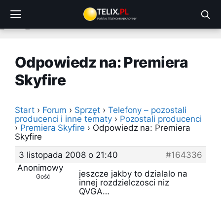
Przejdź
do
treści
Odpowiedz na: Premiera
Skyfire
Start
›
Forum
›
Sprzęt
›
Telefony – pozostali
producenci i inne tematy
›
Pozostali producenci
›
Premiera Skyfire
›
Odpowiedz na: Premiera
Skyfire
3 listopada 2008 o 21:40
#164336
Anonimowy
jeszcze jakby to dzialalo na
Gość
innej rozdzielczosci niz
QVGA…