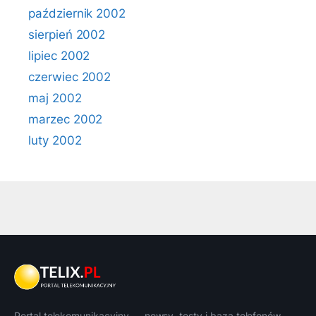
październik 2002
sierpień 2002
lipiec 2002
czerwiec 2002
maj 2002
marzec 2002
luty 2002
Portal telekomunikacyjny — newsy, testy i baza telefonów.