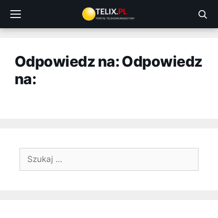
Przejdź
do
treści
Odpowiedz na: Odpowiedz
na:
Szukaj: