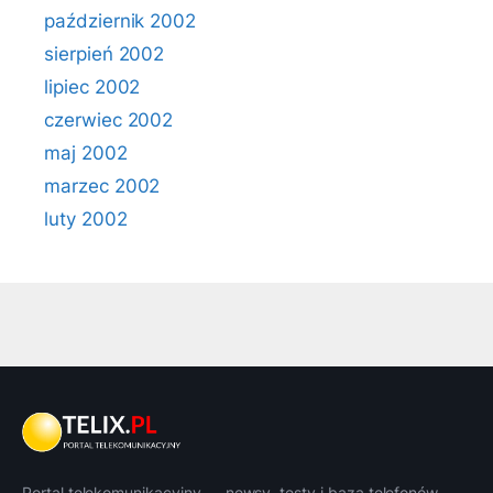
październik 2002
sierpień 2002
lipiec 2002
czerwiec 2002
maj 2002
marzec 2002
luty 2002
Portal telekomunikacyjny — newsy, testy i baza telefonów.