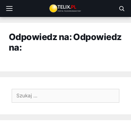
Przejdź
do
treści
Odpowiedz na: Odpowiedz
na:
Szukaj: