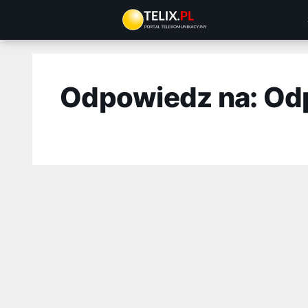
Przejdź
do
treści
Odpowiedz na: Od