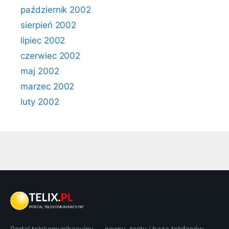
październik 2002
sierpień 2002
lipiec 2002
czerwiec 2002
maj 2002
marzec 2002
luty 2002
Portal telekomunikacyjny — newsy, testy i baza telefonów.