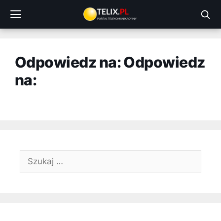
Przejdź
do
treści
Odpowiedz na: Odpowiedz
na:
Szukaj: